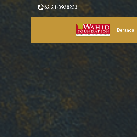
62 21-3928233
Beranda