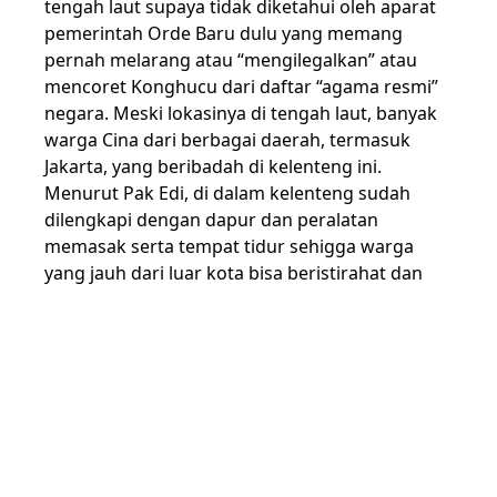
tengah laut supaya tidak diketahui oleh aparat
pemerintah Orde Baru dulu yang memang
pernah melarang atau “mengilegalkan” atau
mencoret Konghucu dari daftar “agama resmi”
negara. Meski lokasinya di tengah laut, banyak
warga Cina dari berbagai daerah, termasuk
Jakarta, yang beribadah di kelenteng ini.
Menurut Pak Edi, di dalam kelenteng sudah
dilengkapi dengan dapur dan peralatan
memasak serta tempat tidur sehigga warga
yang jauh dari luar kota bisa beristirahat dan
tinggal nyaman beberapa hari di kelenteng.
Kelenteng, sebagaimana tempat ibadah umat
agama lain (masjid, gereja, sinagog, kuil, wihara,
atau apapun namanya) hanyalah sebuah
“bangunan profan-sekuler”. Manusialah yang
membuat bangunan-bangunan itu “suci-
religius” dan bahkan “keramat”. Manusialah