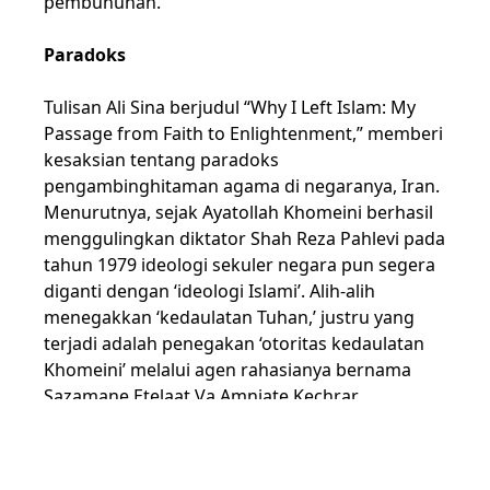
pembunuhan.
Paradoks
Tulisan Ali Sina berjudul “
Why I Left Islam: My
Passage from Faith to Enlightenment
,” memberi
kesaksian tentang paradoks
pengambinghitaman agama di negaranya, Iran.
Menurutnya, sejak Ayatollah Khomeini berhasil
menggulingkan diktator Shah Reza Pahlevi pada
tahun 1979 ideologi sekuler negara pun segera
diganti dengan ‘ideologi Islami’. Alih-alih
menegakkan ‘kedaulatan Tuhan,’ justru yang
terjadi adalah penegakan ‘otoritas kedaulatan
Khomeini’ melalui agen rahasianya bernama
Sazamane Etelaat Va Amniate Kechrar
(SEVAK).Khomeini bersama para pendukungnya
mengeksekusi siapapun yang tidak mau tunduk
pada otoritas politik-keagamaannya. Tak