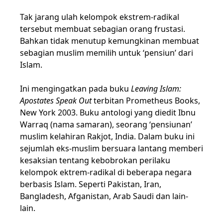
Tak jarang ulah kelompok ekstrem-radikal
tersebut membuat sebagian orang frustasi.
Bahkan tidak menutup kemungkinan membuat
sebagian muslim memilih untuk ‘pensiun’ dari
Islam.
Ini mengingatkan pada buku
Leaving Islam:
Apostates Speak Out
terbitan Prometheus Books,
New York 2003. Buku antologi yang diedit Ibnu
Warraq (nama samaran), seorang ‘pensiunan’
muslim kelahiran Rakjot, India. Dalam buku ini
sejumlah eks-muslim
bersuara
lantang
memberi
kesaksian tentang kebobrokan perilaku
kelompok
ektrem-
radikal di be
berapa
negara
berbasis Islam
.
Seperti Pakistan, Iran,
Bangladesh, Afganistan, Arab Saudi dan lain-
lain.