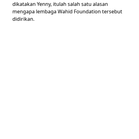
dikatakan Yenny, itulah salah satu alasan
mengapa lembaga Wahid Foundation tersebut
didirikan.
"Pesan islam yang utama adalah pesan damai,
kita sampaikan ke dunia internasional. Dan
inilah salah satu alasan kita dirikan Wahid
Foundation," kata Yenny.
Selain itu, salah satu yang mendorong Wahid
Foundation tetap konsisten dalam menjalankan
visi dan misinya itu adalah ingin
merepresentasikan semangat ayahnya yakni
Almarhum KH. Abdurrahman Wahid (Gus Dur).
Yenny menegaskan jika Gus Dur adalah sosok
yang sangat membela kelompok-kelompok
yang dilemahkan.
"Gus Dur tidak hanya pembela minoritas, tapi
Gus Dur membela orang yang dilemahkan.
Bukan masalah minoritas atau mayoritas, tapi
ketika ada tindakan intimidasi, kekerasan dan