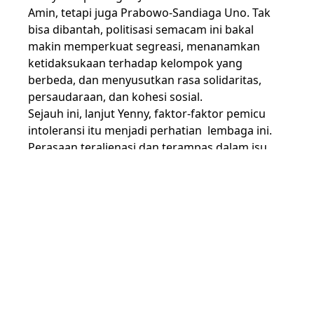
Amin, tetapi juga Prabowo-Sandiaga Uno. Tak
bisa dibantah, politisasi semacam ini bakal
makin memperkuat segreasi, menanamkan
ketidaksukaan terhadap kelompok yang
berbeda, dan menyusutkan rasa solidaritas,
persaudaraan, dan kohesi sosial.
Sejauh ini, lanjut Yenny, faktor-faktor pemicu
intoleransi itu menjadi perhatian lembaga ini.
Perasaan teralienasi dan terampas dalam isu
ekonomi misalnya direspons dengan
mengembangkan Program Desa Damai.
Program itu diharapkan bisa menjadi salah satu
jawaban atas menguatnya intoleransi dan
radikalisme yang juga menyebar hingga desa.
Salah satunya melalui peningkatan kapasitas
perempuan dan pemberdayaan ekonomi.
Pendekatan ini memberi kesempatan
masyarakat memperkuat rasa persaudaraan