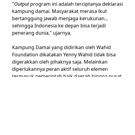
"
Output
program ini adalah terciptanya deklarasi
kampung damai. Masyarakat merasa ikut
bertanggung jawab menjaga kerukunan...
sehingga Indonesia ke depan bisa terjadi
penerang dunia," ujarnya.
Kampung Damai yang didirikan oleh Wahid
Foundation dikatakan Yenny Wahid tidak bisa
digerakkan oleh pihaknya saja. Melainkan
diperlukannya peran aktif seluruh elemen
termasuk pemerintah baik daerah hingga pusat.
"Tentunya untuk membangun kampung-
kampung damai butuh keterlibatan segala
pihak. Bukan hanya kepada desanya saja tapi
pemerintah-pemerintah daerah ikut membantu,
apalagi banyak Kementerian yang sudah
mendukung dan mereplikasi program ini,"
terangnya.