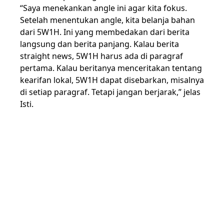
“Saya menekankan angle ini agar kita fokus.
Setelah menentukan angle, kita belanja bahan
dari 5W1H. Ini yang membedakan dari berita
langsung dan berita panjang. Kalau berita
straight news, 5W1H harus ada di paragraf
pertama. Kalau beritanya menceritakan tentang
kearifan lokal, 5W1H dapat disebarkan, misalnya
di setiap paragraf. Tetapi jangan berjarak,” jelas
Isti.
Dalam workshop ini, 20 ibu-ibu juru damai
dampingan Wahid Foundation dilatih untuk
menjadi jurnalis-jurnalis warga yang fokus pada
isu-isu perdamian, khususnya dari sisi
perempuan.
Bagikan Artikel: